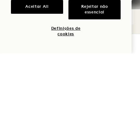
Aceitar All
Rejeitar não
essencial
Hinata House King
Ver pormenores
Definições de
cookies
VERIFICAR DISPONIBILIDADE
POLÍTICA DE
CANCELAMENTO
INFORMAÇÕES GERAIS
SOBRE RESERVAS