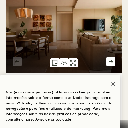
PLANTA 6078
VISITA VIRTUAL 360° 6078
GALERIA 6078
HINATA HOUSE KING
HINATA HO
HI
1 / 4
REI DA CASA HINATA
Nós (e os nossos parceiros) utilizamos cookies para recolher
Torre e cidade, vistas panorâmicas
informações sobre a forma como o utilizador interage com o
1 cama king-size
2 adultos e 1 criança
nosso Web site, melhorar e personalizar a sua experiência de
navegação e para fins analíticos e de marketing. Para mais
Duche e banheira separados
informações sobre as nossas práticas de privacidade,
consulte o nosso
Aviso de privacidade
Average Size: 1259 sq.ft. | 117 sq.m.