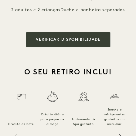
2 adultos e 2 crianças
Duche e banheira separados
VERIFICAR DISPONIBILIDADE
O SEU RETIRO INCLUI
Snacks e
Crédito diário
refrigerantes
p
para pequeno-
Tratamento de
gratuitos no
Crédito de hotel
almoço
Spa gratuito
mini-bar