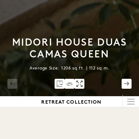
MIDORI HOUSE DUAS
CAMAS QUEEN
Average Size: 1206 sq.ft. | 112 sq.m.
1 / 3
RETREAT COLLECTION