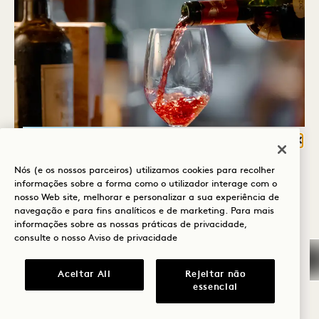
Fech
O QUE O TRAZ À
Nós (e os nossos parceiros) utilizamos cookies para recolher
HANALEI BAY?
informações sobre a forma como o utilizador interage com o
nosso Web site, melhorar e personalizar a sua experiência de
Bem-estar
COMBINAÇÕES PERFEITAS
navegação e para fins analíticos e de marketing. Para mais
informações sobre as nossas práticas de privacidade,
Golfe
consulte o nosso
Aviso de privacidade
Neste ambiente intimista, os convidados
Romance
também terão a rara oportunidade de
Aceitar All
Rejeitar não
essencial
interagir com o chef, obtendo informações em
Momentos em
primeira mão sobre a inspiração por trás de
família