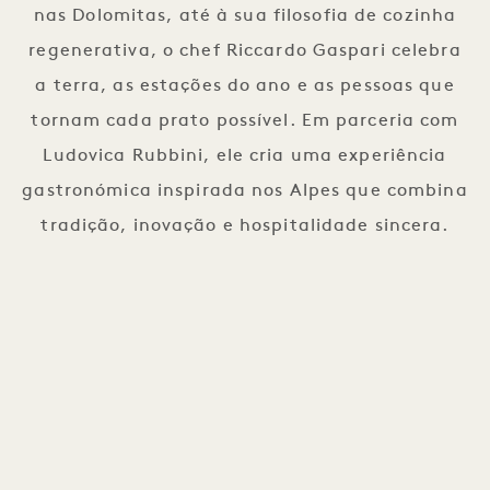
nas Dolomitas, até à sua filosofia de cozinha
regenerativa, o chef Riccardo Gaspari celebra
a terra, as estações do ano e as pessoas que
c
tornam cada prato possível. Em parceria com
m
Ludovica Rubbini, ele cria uma experiência
gastronómica inspirada nos Alpes que combina
tradição, inovação e hospitalidade sincera.
1 / 5