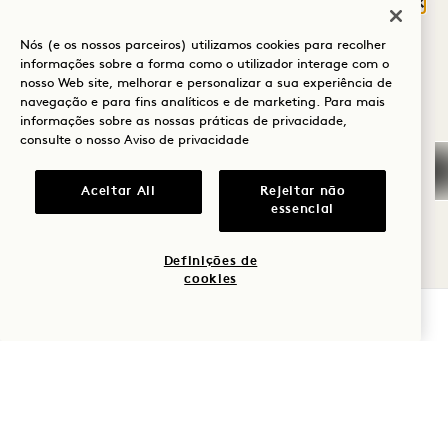
Fech
para cada sessão individual, quer o seu
O QUE O TRAZ À
Nós (e os nossos parceiros) utilizamos cookies para recolher
HANALEI BAY?
objetivo seja atingir o máximo desempenho,
informações sobre a forma como o utilizador interage com o
nosso Web site, melhorar e personalizar a sua experiência de
recuperar a força após uma lesão ou
Bem-estar
navegação e para fins analíticos e de marketing. Para mais
simplesmente começar do zero. Cada
informações sobre as nossas práticas de privacidade,
Golfe
consulte o nosso
Aviso de privacidade
programa é adaptado ao seu corpo, às suas
Romance
necessidades e ao seu ritmo, com estratégias
Aceitar All
Rejeitar não
essencial
baseadas na ciência e concebidas para
Momentos em
oferecer resultados reais.
família
Definições de
cookies
Aventura
VERIFICAR DISPONIBILIDADE
TREINE COM OS MELHOR
MARCAR UMA SESSÃO