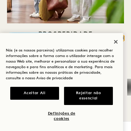
PROSPERIDADE
Fech
O QUE O TRAZ À
Crescer de forma consciente e transparente
Nós (e os nossos parceiros) utilizamos cookies para recolher
HANALEI BAY?
informações sobre a forma como o utilizador interage com o
nosso Web site, melhorar e personalizar a sua experiência de
Como nosso principal santuário de bem-estar,
Bem-estar
navegação e para fins analíticos e de marketing. Para mais
1 Hotel Hanalei Bay incorporaHanalei Bay a
informações sobre as nossas práticas de privacidade,
Golfe
consulte o nosso
Aviso de privacidade
resiliência de longo prazo das nossas
Romance
propriedades e representa a nossa estratégia
Aceitar All
Rejeitar não
essencial
de crescimento e impacto. Este oásis criativo
Momentos em
é a prova viva de que a hospitalidade de luxo
família
Definições de
e a sustentabilidade podem coexistir em
cookies
Aventura
harmonia. Estamos ansiosos para refletir
VERIFICAR DISPONIBILIDADE