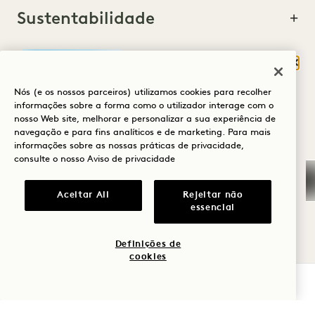
Sustentabilidade
Fech
O QUE O TRAZ À
Nós (e os nossos parceiros) utilizamos cookies para recolher
HANALEI BAY?
informações sobre a forma como o utilizador interage com o
Acessibilidade
nosso Web site, melhorar e personalizar a sua experiência de
Bem-estar
navegação e para fins analíticos e de marketing. Para mais
informações sobre as nossas práticas de privacidade,
Golfe
consulte o nosso
Aviso de privacidade
Romance
Aceitar All
Rejeitar não
Animais de estimação
essencial
Momentos em
família
Definições de
cookies
Aventura
VERIFICAR DISPONIBILIDADE
Saúde e segurança