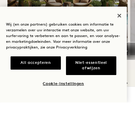
ZOMERZONNEWENDE
Tot 30% korting op je verblijf
Wij (en onze partners) gebruiken cookies om informatie te
verzamelen over uw interactie met onze website, om uw
Een fles rosé
surfervaring te verbeteren en aan te passen, en voor analyse-
Flexibele annuleringsvoorwaarden
en marketingdoeleinden. Voor meer informatie over onze
privacypraktijken, zie onze
Privacyverklaring
All accepteren
Niet-essentieel
afwijzen
NaN / 11
Cookie-instellingen
BESCHIKBAARHEID CONTROLEREN
ANDERE KAMERS DIE JE
MISSCHIEN LEUK VINDT