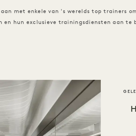
an met enkele van 's werelds top trainers o
n en hun exclusieve trainingsdiensten aan te 
TAGL
GELE