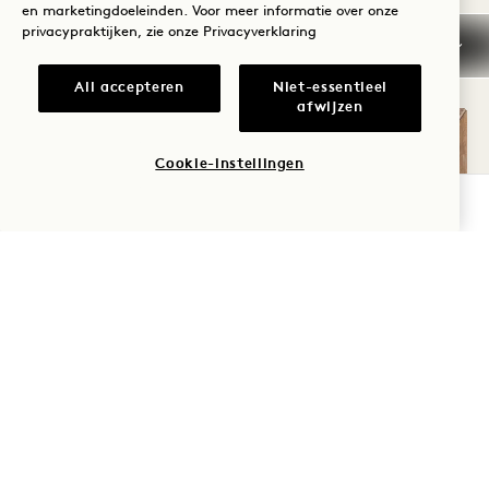
ANDERE KAMERS DIE JE
en marketingdoeleinden. Voor meer informatie over onze
MISSCHIEN LEUK VINDT
privacypraktijken, zie onze
Privacyverklaring
All accepteren
Niet-essentieel
afwijzen
Cookie-instellingen
BESCHIKBAARHEID CONTROLEREN
PLATTEGROND 711
GALERIE 711
STUDIO SUITE
STUDIO-SUIT
1 / 4
STUDIO SUITE