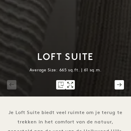
LOFT SUITE
Average Size: 665 sq.ft. | 61 sq.m.
1 / 4
Je Loft Suite biedt veel ruimte om je terug te
trekken in het comfort van de natuur,