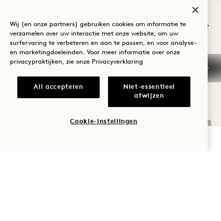
NaN / 11
Wij (en onze partners) gebruiken cookies om informatie te
verzamelen over uw interactie met onze website, om uw
surfervaring te verbeteren en aan te passen, en voor analyse-
en marketingdoeleinden. Voor meer informatie over onze
privacypraktijken, zie onze
Privacyverklaring
ANDERE KAMERS DIE JE
MISSCHIEN LEUK VINDT
All accepteren
Niet-essentieel
afwijzen
Cookie-instellingen
BESCHIKBAARHEID CONTROLEREN