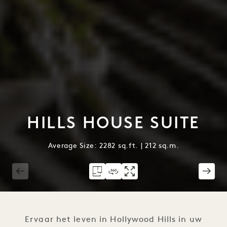
HILLS HOUSE SUITE
Average Size: 2282 sq.ft. | 212 sq.m.
1 / 5
Ervaar het leven in Hollywood Hills in uw