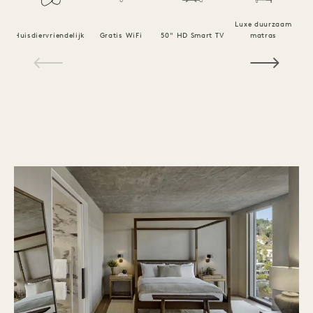
Luxe duurzaam
Huisdiervriendelijk
Gratis WiFi
50" HD Smart TV
matras
1 / 15