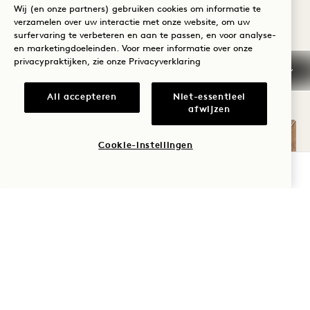
Wij (en onze partners) gebruiken cookies om informatie te
verzamelen over uw interactie met onze website, om uw
surfervaring te verbeteren en aan te passen, en voor analyse-
en marketingdoeleinden. Voor meer informatie over onze
ANDERE KAMERS DIE JE
privacypraktijken, zie onze
Privacyverklaring
MISSCHIEN LEUK VINDT
All accepteren
Niet-essentieel
afwijzen
Cookie-instellingen
BESCHIKBAARHEID CONTROLEREN
PLATTEGROND 711
GALERIE 711
STUDIO SUITE
STUDIO-SUIT