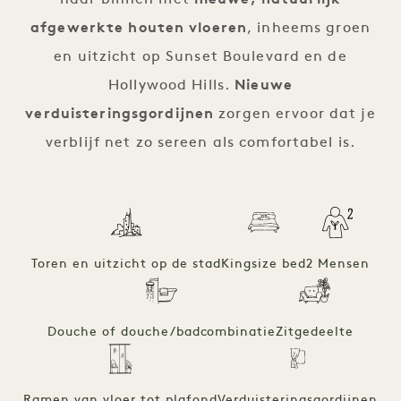
naar binnen met
nieuwe, natuurlijk
afgewerkte houten vloeren
, inheems groen
en uitzicht op Sunset Boulevard en de
Hollywood Hills.
Nieuwe
verduisteringsgordijnen
zorgen ervoor dat je
verblijf net zo sereen als comfortabel is.
Toren en uitzicht op de stad
Kingsize bed
2 Mensen
Douche of douche/badcombinatie
Zitgedeelte
Ramen van vloer tot plafond
Verduisteringsgordijnen