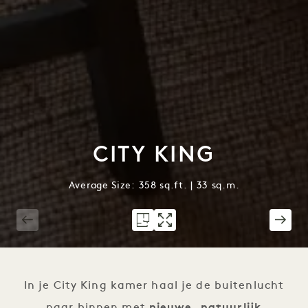
CITY KING
Average Size: 358 sq.ft. | 33 sq.m.
1 / 2
In je City King kamer haal je de buitenlucht