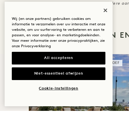
Kan niet worden gecombineerd met andere aan
Wij (en onze partners) gebruiken cookies om
informatie te verzamelen over uw interactie met onze
website, om uw surfervaring te verbeteren en aan te
MEER AANBIEDINGEN E
passen, en voor analyse- en marketingdoeleinden.
Voor meer informatie over onze privacypraktijken, zie
onze
Privacyverklaring
All accepteren
SLAAP
PROEF
Niet-essentieel afwijzen
Cookie-instellingen
ZOMERZONNEWENDE