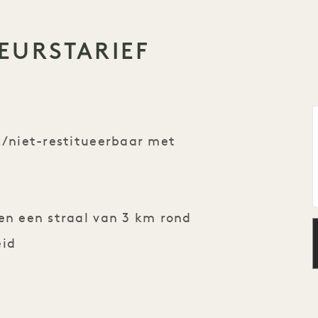
EURSTARIEF
g/niet-restitueerbaar met
nen een straal van 3 km rond
eid