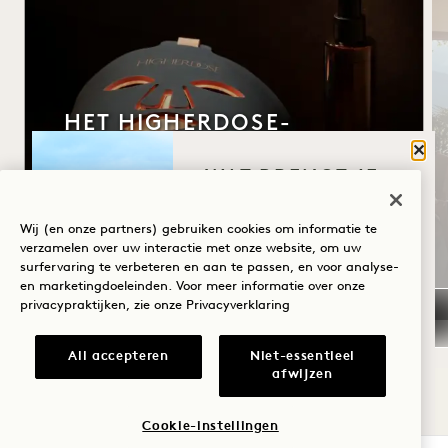
HET HIGHERDOSE-
SLAAPRITUEEL
Sluit
WAT BRENGT JE
HigherDOSE-gezichtsmasker met rood
NAAR HANALEI
licht
BAY?
Wij (en onze partners) gebruiken cookies om informatie te
Transdermale magnesiumspray
verzamelen over uw interactie met onze website, om uw
Koperen lichaamsborstel
surfervaring te verbeteren en aan te passen, en voor analyse-
Wellness
en marketingdoeleinden. Voor meer informatie over onze
privacypraktijken, zie onze
Privacyverklaring
Golf
Romantiek
All accepteren
Niet-essentieel
afwijzen
NaN / 13
Tijd met het
gezin
Cookie-instellingen