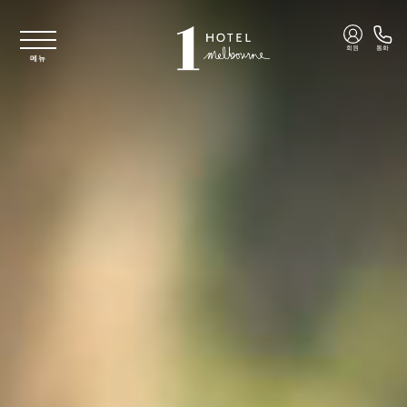
주요 콘텐츠로 건너뛰기
회원
통화
메뉴