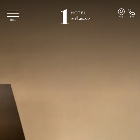
주요 콘텐츠로 건너뛰기
회원
통화
메뉴