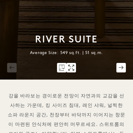
RIVER SUITE
Average Size: 549 sq.ft. | 51 sq.m.
1 / 6
강을 바라보는 경이로운 전망이 자연과의 교감을 선
사하는 가운데, 킹 사이즈 침대, 레인 샤워, 널찍한
소파 라운지 공간, 천장부터 바닥까지 이어지는 창문
이 마련된 안식처에 편안히 머무르세요. 스위트룸의