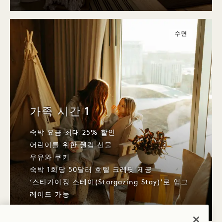
수면
가족 시간 1
숙박 요금 최대 25% 할인
어린이를 위한 웰컴 선물
우유와 쿠키
숙박 1회당 50달러 호텔 크레딧 제공
‘스타가이징 스테이(Stargazing Stay)’로 업그
레이드 가능