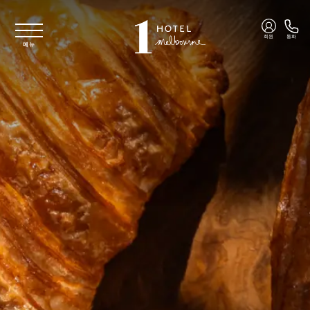
주요 콘텐츠로 건너뛰기
회원
통화
메뉴