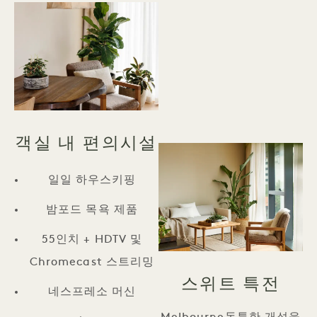
객실 내 편의시설
일일 하우스키핑
밤포드 목욕 제품
55인치 + HDTV 및
Chromecast 스트리밍
스위트 특전
네스프레소 머신