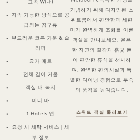
Melbourne독특한 개성을
고속 Wi-Fi
기념하기 위해 디자인된 스
지속 가능한 방식으로 공
위트룸에서 편안함과 세련
급되는 침구류
미가 완벽하게 조화를 이룬
부드러운 코튼 가운 & 슬
객실을 만나보세요. 은은
리퍼
한 자연의 질감과 흙빛 톤
이 편안한 휴식을 선사하
요가 매트
며, 완벽한 편의시설과 특
전체 길이 거울
별한 다이닝 경험으로 투숙
객실 내 녹지
의 품격을 높여줍니다.
미니 바
스위
스위트 객실 둘러보기
1 Hotels 앱
세
요청 시 세탁 서비스 |
부 정보