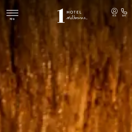
주요 콘텐츠로 건너뛰기
회원
통화
메뉴