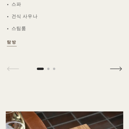
스파
건식 사우나
스팀룸
수영장 및 온천 시설
탐방
1 / 3