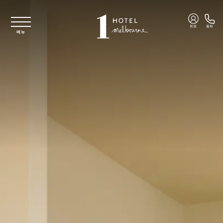
주요 콘텐츠로 건너뛰기
회원
통화
메뉴