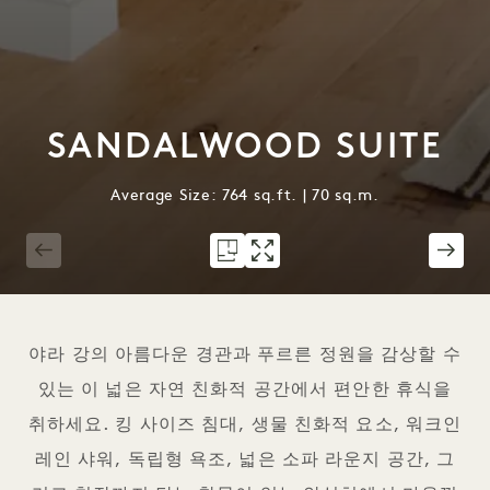
SANDALWOOD SUITE
Average Size: 764 sq.ft. | 70 sq.m.
1 / 6
야라 강의 아름다운 경관과 푸르른 정원을 감상할 수
있는 이 넓은 자연 친화적 공간에서 편안한 휴식을
취하세요. 킹 사이즈 침대, 생물 친화적 요소, 워크인
레인 샤워, 독립형 욕조, 넓은 소파 라운지 공간, 그