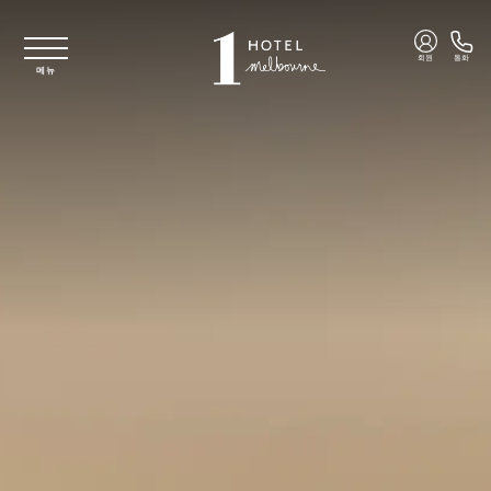
주요 콘텐츠로 건너뛰기
회원
통화
메뉴