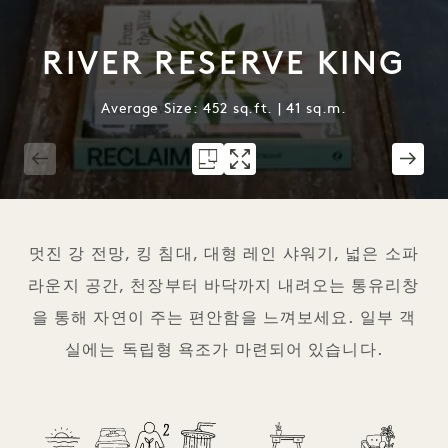
RIVER RESERVE KING
Average Size: 452 sq.ft. | 41 sq.m.
1 / 6
멋진 강 전망, 킹 침대, 대형 레인 샤워기, 넓은 소파
라운지 공간, 천장부터 바닥까지 내려오는 통유리창
을 통해 자연이 주는 편안함을 느껴보세요. 일부 객
실에는 독립형 욕조가 마련되어 있습니다.