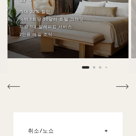
최대 20% 할인
숙박 1회당 50달러 호텔 크레딧
차량 1대 발레파킹 서비스
2인용 매일 조식
NaN / 11
취소/노쇼