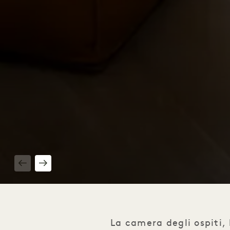
1 / 4
La camera degli ospiti, 