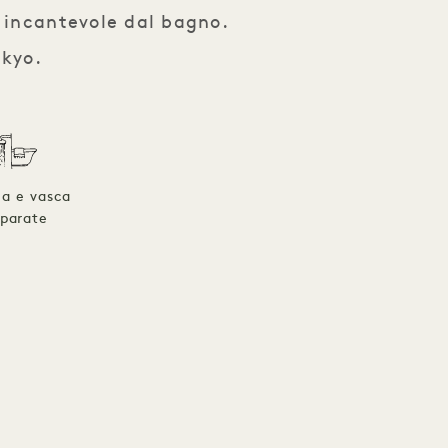
e incantevole dal bagno.
okyo.
ia e vasca
parate