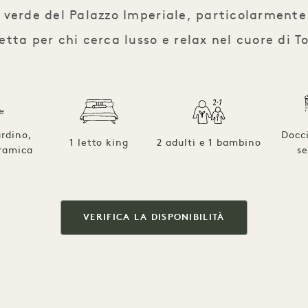
l verde del Palazzo Imperiale, particolarment
etta per chi cerca lusso e relax nel cuore di T
ardino,
Docc
1 letto king
2 adulti e 1 bambino
oramica
se
VERIFICA LA DISPONIBILITÀ