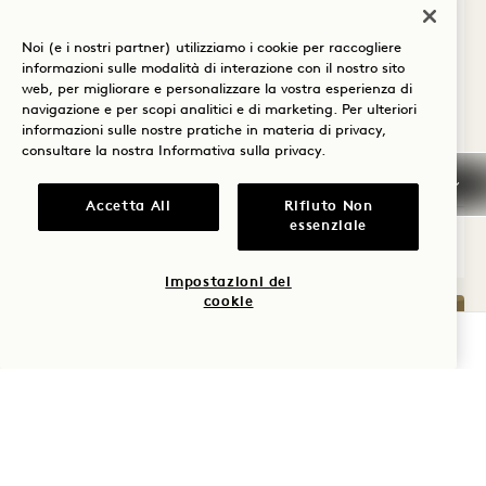
intime, questa sala da pranzo privata
Noi (e i nostri partner) utilizziamo i cookie per raccogliere
coniuga esclusività e convivialità. Le
informazioni sulle modalità di interazione con il nostro sito
porte scorrevoli creano una transizione
web, per migliorare e personalizzare la vostra esperienza di
navigazione e per scopi analitici e di marketing. Per ulteriori
fluida tra l'ambiente privato e quello
informazioni sulle nostre pratiche in materia di privacy,
consultare la nostra
Informativa sulla privacy
.
vivace.
Accetta All
Rifiuto Non
essenziale
VISUALIZZA DETTAGLI
Impostazioni dei
cookie
VERIFICA LA DISPONIBILITÀ