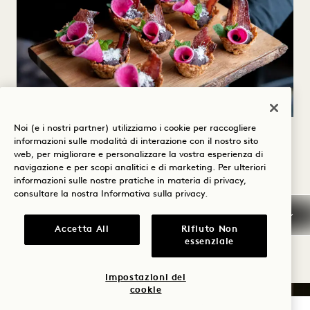
Noi (e i nostri partner) utilizziamo i cookie per raccogliere
1: RIDURRE RAPIDAMENTE GLI
informazioni sulle modalità di interazione con il nostro sito
SPRECHI
web, per migliorare e personalizzare la vostra esperienza di
navigazione e per scopi analitici e di marketing. Per ulteriori
informazioni sulle nostre pratiche in materia di privacy,
Ci concentreremo sulle infrastrutture e sul
S
consultare la nostra
Informativa sulla privacy
.
trattamento dei rifiuti.
Accetta All
Rifiuto Non
essenziale
Impostazioni dei
cookie