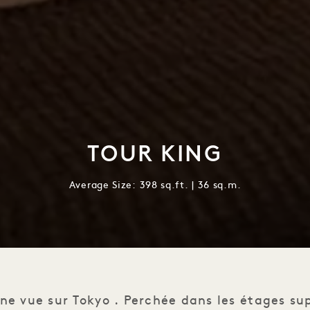
TOUR KING
Average Size: 398 sq.ft. | 36 sq.m.
ne vue sur Tokyo . Perchée dans les étages s