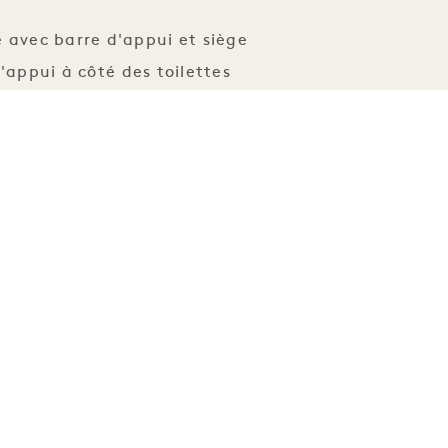
 avec barre d'appui et siège
'appui à côté des toilettes
Douchette à main
orte-serviettes à hauteur réduite
eau de douche amovible
accessibilité pour les personnes
malentendantes
 communicantes disponibles
es pour les personnes malentendantes
avec kit
gères abaissées dans les placards
abaissé Lumières stroboscopiques
uble judas sur la porte