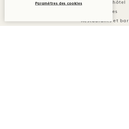
Entrée de l'hôtel
Paramètres des cookies
Chambres
Restaurants et bar
Centre de remise en f
Piscine intérieure
Espace événementie
Toilettes publiques
Caractéristiques d'access
Portes d'entrée accessibles avec l
Entrée accessible aux restaura
Entrée de service accessible au 
Animaux d'assistance bi