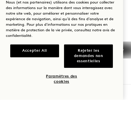
Nous (et nos partenaires) utilisons des cookies pour collecter
Minato-Ku
,
Tokyo
des informations sur la manière dont vous interagissez avec
notre site web, pour améliorer et personnaliser votre
107-0052
expérience de navigation, ainsi qu'à des fins d'analyse et de
Japon
marketing. Pour plus d'informations sur nos pratiques en
matière de protection de la vie privée, consultez notre
avis de
Hôtel :
confidentialité
.
+81 3 6441 3040
Réservations :
Accepter All
Rejeter les
demandes non
0053 165 0243
essentielles
+1 833 770 5111
Tokyo
Nous contacter
Paramètres des
cookies
Politiques
Accessibilité
VÉRIFIER LA DISPONIBILITÉ
Animaux de
Presse
compagnie
FAQs
1 Hotels
Nos implantations
Mission