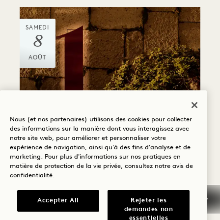
SAMEDI
8
AOÛT
Nous (et nos partenaires) utilisons des cookies pour collecter
Réception
des informations sur la manière dont vous interagissez avec
CIRCUIT « AU CŒUR
notre site web, pour améliorer et personnaliser votre
DE LA VERDURE »
expérience de navigation, ainsi qu'à des fins d'analyse et de
marketing. Pour plus d'informations sur nos pratiques en
matière de protection de la vie privée, consultez notre
avis de
Samedi et dimanche
confidentialité
.
Accepter All
Rejeter les
demandes non
SAMEDI
essentielles