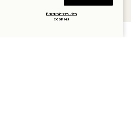
8
Paramètres des
AOÛT
cookies
VÉRIFIER LA DISPONIBILITÉ
bamford WELLNESS SPA
SOIN DU VISAGE
RÉGÉNÉRANT
Quotidiennement
SAMEDI
8
AOÛT