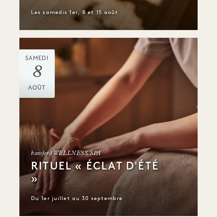
Les samedis 1er, 8 et 15 août
SAMEDI
8
AOÛT
bamford WELLNESS SPA
RITUEL « ÉCLAT D'ÉTÉ
»
Du 1er juillet au 30 septembre