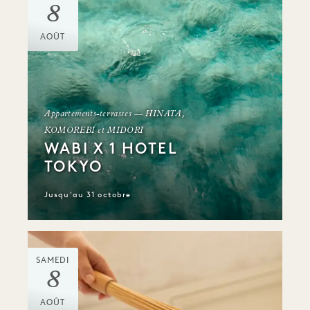
8
AOÛT
Appartements-terrasses — HINATA,
KOMOREBI et MIDORI
WABI X 1 HOTEL
TOKYO
Jusqu'au 31 octobre
SAMEDI
8
AOÛT