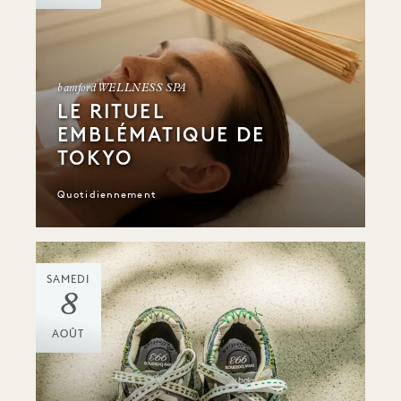
bamford WELLNESS SPA
LE RITUEL
EMBLÉMATIQUE DE
TOKYO
Quotidiennement
SAMEDI
8
AOÛT