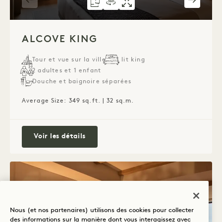
PLAN D'ÉTAGE 6066
VISITE À 360° 6066
GALERIE 6066
ALCOVE KING
ALCOVE KI
ALCOVE K
1 / 2
ALCOVE KING
Tour et vue sur la ville
1 lit king
2 adultes et 1 enfant
Douche et baignoire séparées
Average Size: 349 sq.ft. | 32 sq.m.
Alcove King
Voir les détails
Nous (et nos partenaires) utilisons des cookies pour collecter
des informations sur la manière dont vous interagissez avec