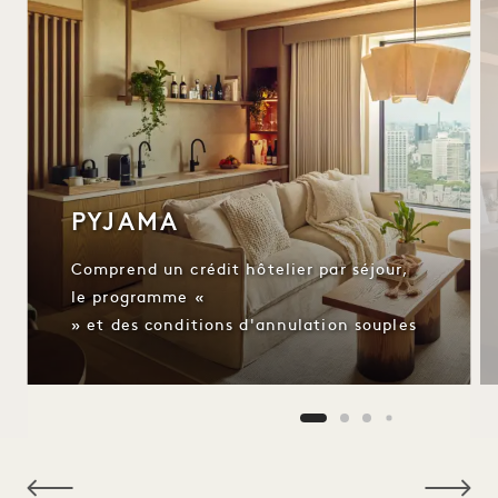
PYJAMA
Comprend un crédit hôtelier par séjour,
le programme «
» et des conditions d'annulation souples
NaN / 10