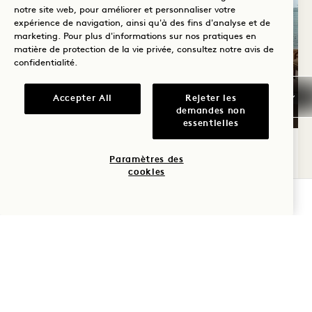
notre site web, pour améliorer et personnaliser votre
expérience de navigation, ainsi qu'à des fins d'analyse et de
marketing. Pour plus d'informations sur nos pratiques en
matière de protection de la vie privée, consultez notre
avis de
confidentialité
.
Accepter All
Rejeter les
PLAN D'ÉTAGE 6067
VISITE À 360° 6067
GALERIE 6067
TOWER KING
TOWER KIN
TOWER KI
demandes non
essentielles
1 / 2
TOUR KING
Paramètres des
cookies
Tour et vue sur la ville
1 lit king
VÉRIFIER LA DISPONIBILITÉ
2 adultes et 1 enfant
Douche et baignoire séparées
Ami des animaux
Average Size: 398 sq.ft. | 36 sq.m.
Tour King
Voir les détails