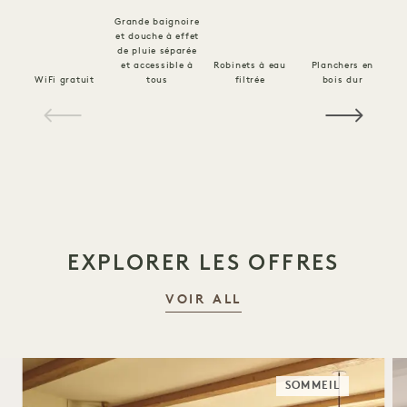
Grande baignoire
et douche à effet
de pluie séparée
et accessible à
Robinets à eau
Planchers en
WiFi gratuit
tous
filtrée
bois dur
1 / 16
EXPLORER LES OFFRES
VOIR ALL
SOMMEIL