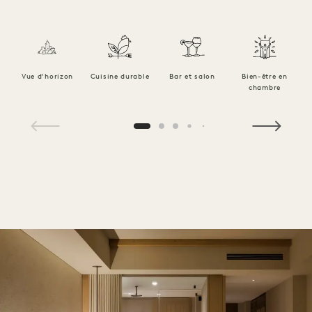
Vue d'horizon
Cuisine durable
Bar et salon
Bien-être en
chambre
1 / 9