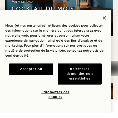
Pierre tachetée
COCKTAIL DU MOIS
D'AOÛT
Nous (et nos partenaires) utilisons des cookies pour collecter
Quotidiennement
des informations sur la manière dont vous interagissez avec
notre site web, pour améliorer et personnaliser votre
expérience de navigation, ainsi qu'à des fins d'analyse et de
marketing. Pour plus d'informations sur nos pratiques en
matière de protection de la vie privée, consultez notre
avis de
1 / 10
confidentialité
.
Accepter All
Rejeter les
demandes non
essentielles
Paramètres des
cookies
VÉRIFIER LA DISPONIBILITÉ