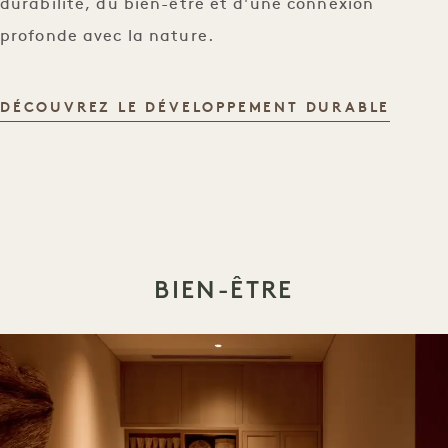
durabilité, du bien-être et d'une connexion
profonde avec la nature.
DÉVEL
DÉCOUVREZ LE DÉVELOPPEMENT DURABLE
BIEN-ÊTRE