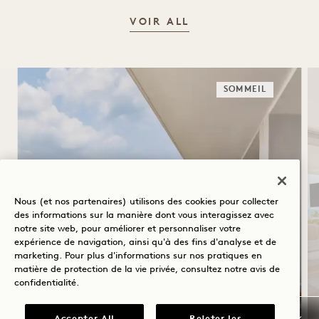
VOIR ALL
SOMMEIL
Nous (et nos partenaires) utilisons des cookies pour collecter
des informations sur la manière dont vous interagissez avec
ACCUEIL À 1 HEURE
notre site web, pour améliorer et personnaliser votre
expérience de navigation, ainsi qu'à des fins d'analyse et de
marketing. Pour plus d'informations sur nos pratiques en
Buffet de petit-déjeuner quotidien
matière de protection de la vie privée, consultez notre
avis de
Service de voiturier gratuit
confidentialité
.
Valable pour les séjours du 20 juillet au
31 octobre 2026