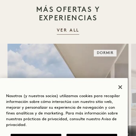
MÁS OFERTAS Y
EXPERIENCIAS
VER ALL
DORMIR
Nosotros (y nuestros socios) utilizamos cookies para recopilar
información sobre cómo interactúa con nuestro sitio web,
EN CASA A LA 1
mejorar y personalizar su experiencia de navegación y con
fines analíticos y de marketing. Para más información sobre
Desayuno buffet diario
nuestras prácticas de privacidad, consulte nuestro
Aviso de
privacidad
.
Aparcamiento gratuito con servicio de
aparcacoches