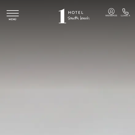
Ir al contenido principal
MIEMBROS
LLAME A
MENÚ