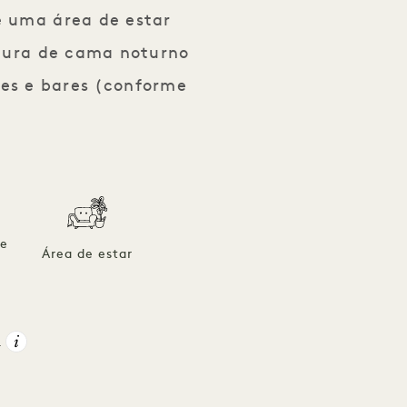
e uma área de estar
rtura de cama noturno
tes e bares (conforme
de
Área de estar
e