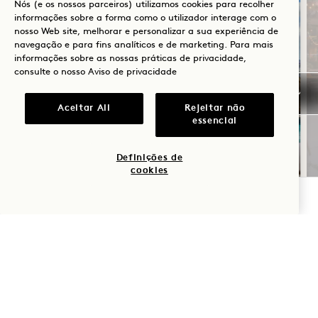
Nós (e os nossos parceiros) utilizamos cookies para recolher
informações sobre a forma como o utilizador interage com o
nosso Web site, melhorar e personalizar a sua experiência de
navegação e para fins analíticos e de marketing. Para mais
informações sobre as nossas práticas de privacidade,
consulte o nosso
Aviso de privacidade
SOLSTÍCIO DE VERÃO
Aceitar All
Rejeitar não
essencial
Até 30% de desconto na sua estadia
Definições de
Uma garrafa de vinho rosé
cookies
Cancelamento flexível
VERIFICAR DISPONIBILIDADE
NaN / 11