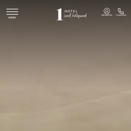
Saltar para o conteúdo principal
MEMBROS
CHAMADA
MENU