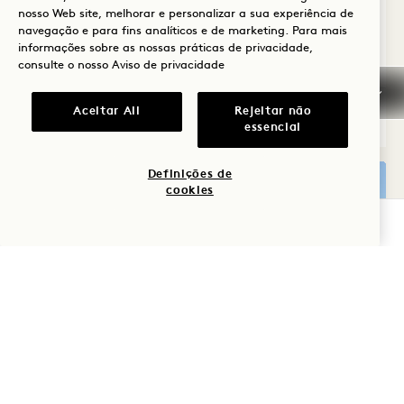
nos ajudar no seu planeamento, para
nosso Web site, melhorar e personalizar a sua experiência de
navegação e para fins analíticos e de marketing. Para mais
que possa tratar dos seus negócios.
informações sobre as nossas práticas de privacidade,
consulte o nosso
Aviso de privacidade
Aceitar All
Rejeitar não
VER DETALHES
essencial
Definições de
cookies
VERIFICAR DISPONIBILIDADE