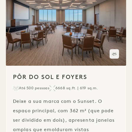
Visita 
1 / 1
PÔR DO SOL E FOYERS
Até 500 pessoas
6668 sq.ft. | 619 sq.m.
Deixe a sua marca com o Sunset. O
espaço principal, com 362 m² (que pode
ser dividido em dois), apresenta janelas
amplas que emolduram vistas