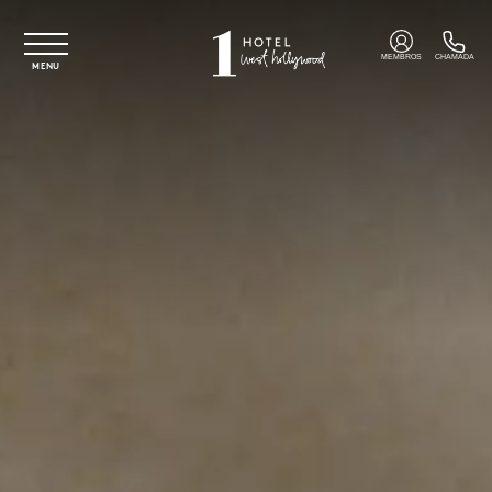
Saltar para o conteúdo principal
MEMBROS
CHAMADA
MENU