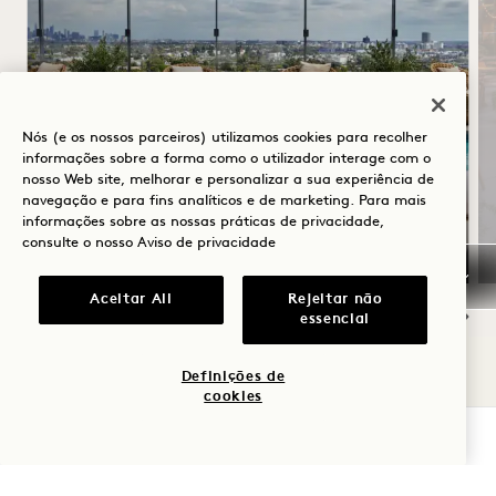
SOLSTÍCIO DE VERÃO
Nós (e os nossos parceiros) utilizamos cookies para recolher
informações sobre a forma como o utilizador interage com o
Até 30% de desconto na sua estadia
nosso Web site, melhorar e personalizar a sua experiência de
Uma garrafa de vinho rosé
navegação e para fins analíticos e de marketing. Para mais
informações sobre as nossas práticas de privacidade,
Cancelamento flexível
consulte o nosso
Aviso de privacidade
Aceitar All
Rejeitar não
essencial
NaN / 10
Definições de
cookies
VERIFICAR DISPONIBILIDADE