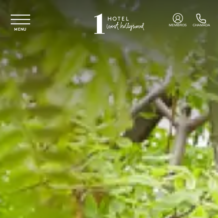
Saltar para o conteúdo principal
MEMBROS
CHAMADA
MENU