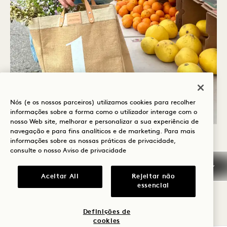
Nós (e os nossos parceiros) utilizamos cookies para recolher
informações sobre a forma como o utilizador interage com o
nosso Web site, melhorar e personalizar a sua experiência de
navegação e para fins analíticos e de marketing. Para mais
SLOGAN
APOIAR AS NOSSAS PESSOAS E COMUNIDADES
informações sobre as nossas práticas de privacidade,
consulte o nosso
Aviso de privacidade
PESSOAS E EQUIDADE
Aceitar All
Rejeitar não
Criar uma cultura de inclusão é nossa
essencial
responsabilidade como seres humanos — uns
Definições de
para com os outros e para com o belo mundo
cookies