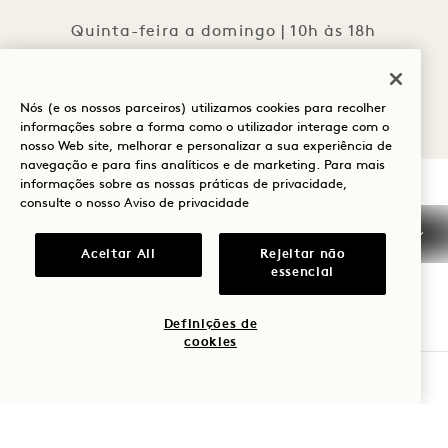
Quinta-feira a domingo | 10h às 18h
Nós (e os nossos parceiros) utilizamos cookies para recolher
informações sobre a forma como o utilizador interage com o
nosso Web site, melhorar e personalizar a sua experiência de
navegação e para fins analíticos e de marketing. Para mais
informações sobre as nossas práticas de privacidade,
consulte o nosso
Aviso de privacidade
1 Hotel West Hollywood
Aceitar All
Rejeitar não
8490 Sunset Boulevard
essencial
West Hollywood
,
CA
90069
Definições de
Estados Unidos da América
cookies
Hotel:
VERIFICAR DISPONIBILIDADE
+1 310 424 1600
Reservas: