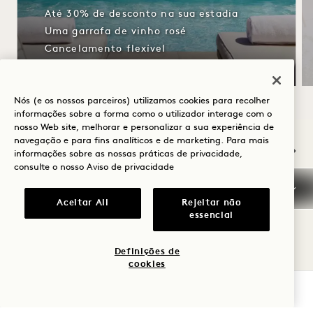
Até 30% de desconto na sua estadia
Uma garrafa de vinho rosé
Cancelamento flexível
Nós (e os nossos parceiros) utilizamos cookies para recolher
informações sobre a forma como o utilizador interage com o
nosso Web site, melhorar e personalizar a sua experiência de
NaN / 11
navegação e para fins analíticos e de marketing. Para mais
informações sobre as nossas práticas de privacidade,
consulte o nosso
Aviso de privacidade
Aceitar All
Rejeitar não
OUTROS QUARTOS DE QUE
essencial
PODERÁ GOSTAR
Definições de
cookies
VERIFICAR DISPONIBILIDADE