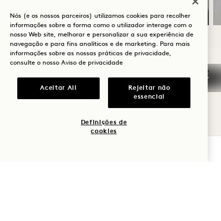
Nós (e os nossos parceiros) utilizamos cookies para recolher
informações sobre a forma como o utilizador interage com o
nosso Web site, melhorar e personalizar a sua experiência de
navegação e para fins analíticos e de marketing. Para mais
informações sobre as nossas práticas de privacidade,
NaN / 11
consulte o nosso
Aviso de privacidade
Aceitar All
Rejeitar não
essencial
OUTROS QUARTOS DE QUE
Definições de
PODERÁ GOSTAR
cookies
VERIFICAR DISPONIBILIDADE