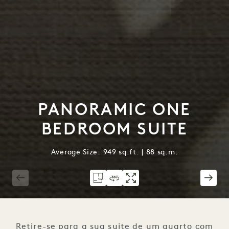
PANORAMIC ONE
BEDROOM SUITE
Average Size: 949 sq.ft. | 88 sq.m.
1 / 4
Retire-se para a sua suite de um quarto com