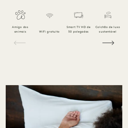
Amigo dos
Smart TV HD de
Colchão de luxo
R
animais
WiFi gratuito
50 polegadas
sustentável
1 / 15