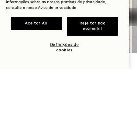
informações sobre as nossas práticas de privacidade,
consulte o nosso
Aviso de privacidade
SOLSTÍCIO DE VERÃO
Aceitar All
Rejeitar não
Até 30% de desconto na sua estadia
essencial
Uma garrafa de vinho rosé
Cancelamento flexível
Definições de
cookies
VERIFICAR DISPONIBILIDADE
NaN / 11
1 Hotel West Hollywood