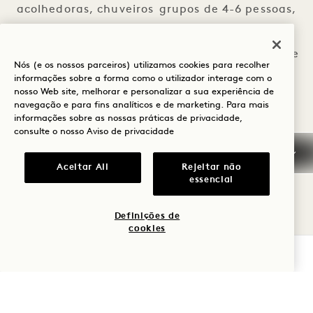
acolhedoras, chuveiros
grupos de 4-6 pessoas,
de efeito chuva,
com amplas áreas de
vegetação nativa
estar para que todos se
Nós (e os nossos parceiros) utilizamos cookies para recolher
luxuriante, pedras
sintam em casa.
informações sobre a forma como o utilizador interage com o
nosso Web site, melhorar e personalizar a sua experiência de
cinzeladas à mão e
ADJAC
ADJACENTE
navegação e para fins analíticos e de marketing. Para mais
informações sobre as nossas práticas de privacidade,
madeira de origem
consulte o nosso
Aviso de privacidade
sustentável do Windsor
Estate.
Aceitar All
Rejeitar não
essencial
QUARTOS
OS NOSSOS QUARTOS
Definições de
cookies
VERIFICAR DISPONIBILIDADE