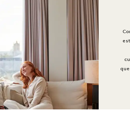
Co
es
c
que