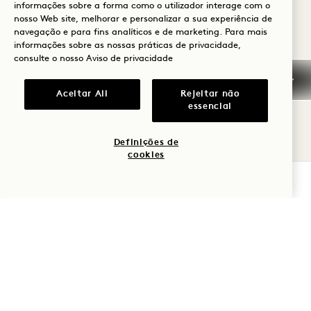
Política de cancelamento
informações sobre a forma como o utilizador interage com o
nosso Web site, melhorar e personalizar a sua experiência de
navegação e para fins analíticos e de marketing. Para mais
Reserva garantida
informações sobre as nossas práticas de privacidade,
consulte o nosso
Aviso de privacidade
Cartões de crédito
Aceitar All
Rejeitar não
essencial
Chegada
antecipada/saída tardia
Definições de
cookies
Impostos e taxas
VERIFICAR DISPONIBILIDADE
Animal de estimação
Estacionamento
Perguntas mais
frequentes