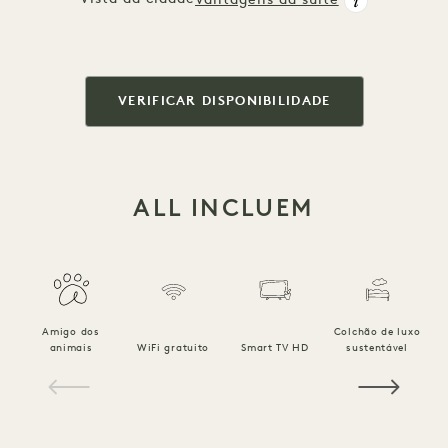
Vantagens da suite
VERIFICAR DISPONIBILIDADE
ALL INCLUEM
Amigo dos
Colchão de luxo
R
animais
WiFi gratuito
Smart TV HD
sustentável
1 / 19