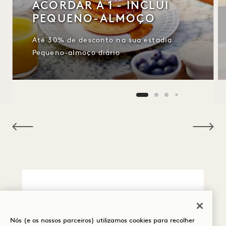
ACORDAR À 1 - INCLUI
PEQUENO-ALMOÇO
Até 30% de desconto na sua estadia
Pequeno-almoço diário
NaN / 10
Detalhes da política
Nós (e os nossos parceiros) utilizamos cookies para recolher