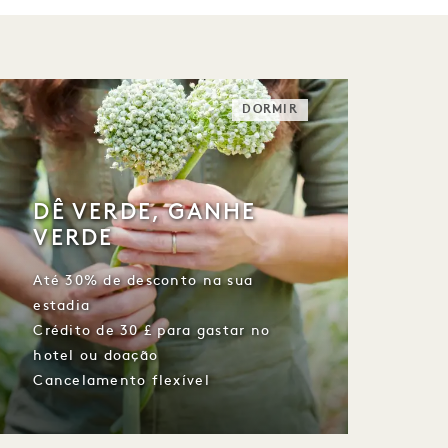
DORMIR
DÊ VERDE, GANHE
VERDE
Até 30% de desconto na sua
estadia
Crédito de 30 £ para gastar no
hotel ou doação
Cancelamento flexível