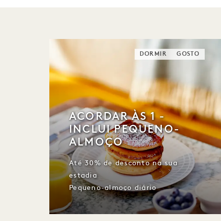
DORMIR
GOSTO
ACORDAR ÀS 1 -
INCLUI PEQUENO-
ALMOÇO
Até 30% de desconto na sua
estadia
Pequeno-almoço diário