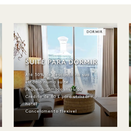
DORMIR
SUITE PARA DORMIR
Até 30% de desconto na sua
estadia numa suite
Pequeno-almoço incluído
Crédito de 80 £ para utilizar no
hotel
Cancelamento flexível