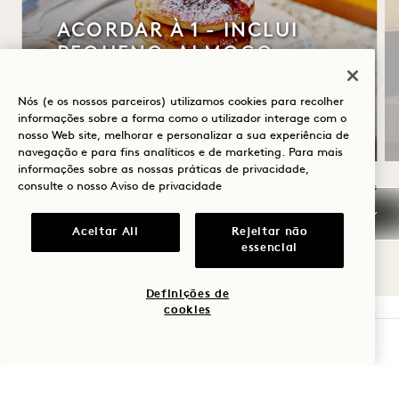
ACORDAR À 1 - INCLUI
PEQUENO-ALMOÇO
Até 30% de desconto na sua estadia
Nós (e os nossos parceiros) utilizamos cookies para recolher
Pequeno-almoço diário
informações sobre a forma como o utilizador interage com o
nosso Web site, melhorar e personalizar a sua experiência de
navegação e para fins analíticos e de marketing. Para mais
informações sobre as nossas práticas de privacidade,
consulte o nosso
Aviso de privacidade
NaN / 9
Aceitar All
Rejeitar não
essencial
Definições de
cookies
VERIFICAR DISPONIBILIDADE
1 Hotel Mayfair
3 Berkeley Street