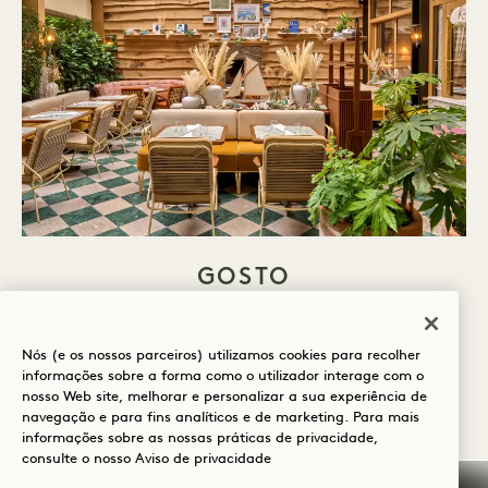
GOSTO
Com três pontos de venda de alimentos e
Nós (e os nossos parceiros) utilizamos cookies para recolher
bebidas cuidadosamente selecionados,
informações sobre a forma como o utilizador interage com o
orgulhamo-nos de oferecer ingredientes
nosso Web site, melhorar e personalizar a sua experiência de
navegação e para fins analíticos e de marketing. Para mais
frescos, de origem local e colhidos de forma
informações sobre as nossas práticas de privacidade,
consulte o nosso
Aviso de privacidade
sustentável, da quinta para a mesa. Também