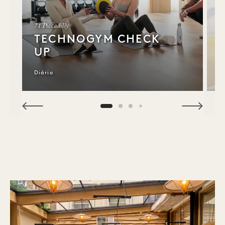
71 Piccadilly
Do
TECHNOGYM CHECK
UP
Diário
S
NaN / 10