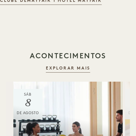
ATIVIDADES
CLUBE DEMAYFAIR 1 HOTEL MAYFAIR
ACONTECIMENTOS
EXPLORAR MAIS
SÁB
8
DE AGOSTO
DE 