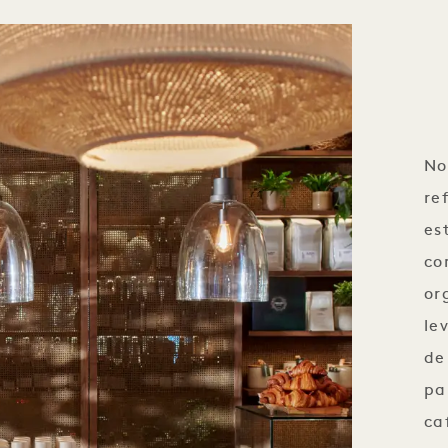
No
re
es
co
or
le
de
pa
ca