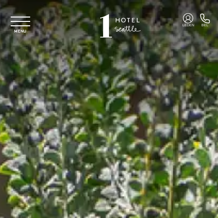
Overslaan naar hoofdinhoud
LEDEN
BEL
MENU