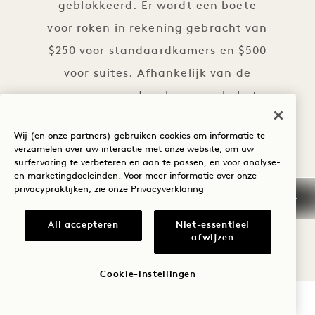
geblokkeerd. Er wordt een boete
voor roken in rekening gebracht van
$250 voor standaardkamers en $500
voor suites. Afhankelijk van de
omvang van de schoonmaak, het
herstel en eventuele schade als
Wij (en onze partners) gebruiken cookies om informatie te
gevolg van roken in de kamer
verzamelen over uw interactie met onze website, om uw
surfervaring te verbeteren en aan te passen, en voor analyse-
kunnen er extra kosten in rekening
en marketingdoeleinden. Voor meer informatie over onze
worden gebracht.
privacypraktijken, zie onze
Privacyverklaring
Tenzij u een 'Pay Now'-tarief hebt
All accepteren
Niet-essentieel
afwijzen
geboekt, moet u voor all op de
volgende data bij het boeken een
Cookie-instellingen
niet-restitueerbare aanbetaling van
BESCHIKBAARHEID CONTROLEREN
1 nacht plus belasting betalen.