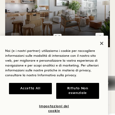
GALLERIA 539
SKYLINE ONE B
1 / 3
Noi (e i nostri partner) utilizziamo i cookie per raccogliere
SKYLINE ONE BEDROOM FLAT
informazioni sulle modalità di interazione con il nostro sito
web, per migliorare e personalizzare la vostra esperienza di
navigazione e per scopi analitici e di marketing. Per ulteriori
Vista sulla città
Letto King
2 Persone
informazioni sulle nostre pratiche in materia di privacy,
Doccia a pioggia separata
Soggiorno separato
consultare la nostra
Informativa sulla privacy
.
Angolo cottura
Asciugacapelli Dyson
Vantaggi della suite
Accetta All
Rifiuto Non
essenziale
Average Size: 890 sq.ft. | 82 sq.m.
Impostazioni dei
cookie
Skyline One Bedroom Flat
Visualizza i dettagli