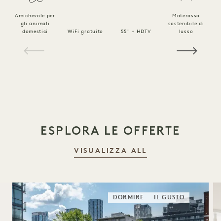
Amichevole per
Materasso
gli animali
sostenibile di
B
domestici
WiFi gratuito
55" + HDTV
lusso
l
1 / 16
ESPLORA LE OFFERTE
VISUALIZZA ALL
DORMIRE
IL GUSTO