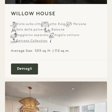
1 / 5
WILLOW HOUSE
Vista sulla città
Letto King
2 Persone
Sala della polvere
Balcone
Soggiorno separato
Angolo cottura
Retreat Collection
Average Size: 1215 sq.ft. | 112 sq.m.
Willow House
Dettagli