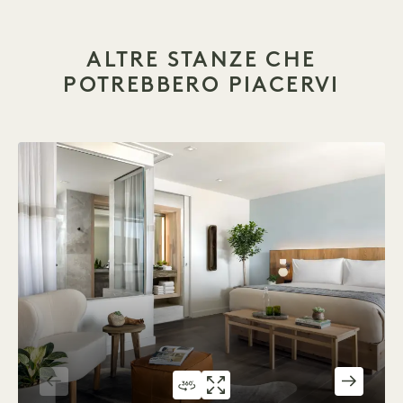
ALTRE STANZE CHE
POTREBBERO PIACERVI
TOUR A 360° 543
GALLERIA 543
WILLOW HOUS
WILLOW HOU